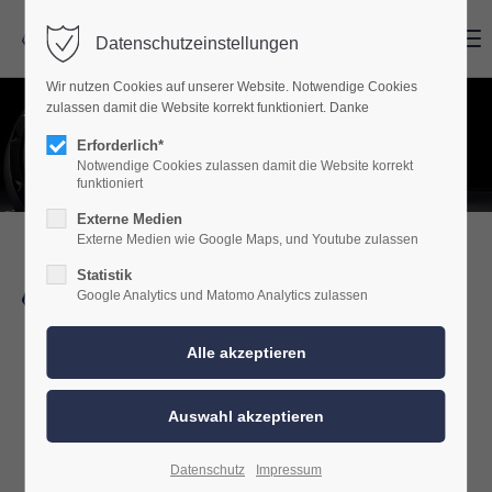
Menu
Menu
Datenschutzeinstellungen
Wir nutzen Cookies auf unserer Website. Notwendige Cookies
zulassen damit die Website korrekt funktioniert. Danke
Erforderlich*
Notwendige Cookies zulassen damit die Website korrekt
funktioniert
Externe Medien
Externe Medien wie Google Maps, und Youtube zulassen
Wolf Carhifi
Statistik
Google Analytics und Matomo Analytics zulassen
Biberweg 9
56566 Neuwied (Heimbach-Weis)
TEL. 02622 / 98 99 871
Sie erreichen uns:
Datenschutz
Impressum