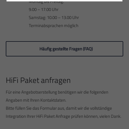
Montag bis Freitag:
9.00 – 17.00 Uhr
Samstag: 10.00 – 13.00 Uhr
Terminabsprachen möglich
Häufig gestellte Fragen (FAQ)
HiFi Paket anfragen
Für eine Angebotserstellung benötigen wir die folgenden
Angaben mit Ihren Kontaktdaten.
Bitte füllen Sie das Formular aus, damit wir die vollständige
Integration Ihrer HiFi Paket Anfrage prüfen können, vielen Dank.