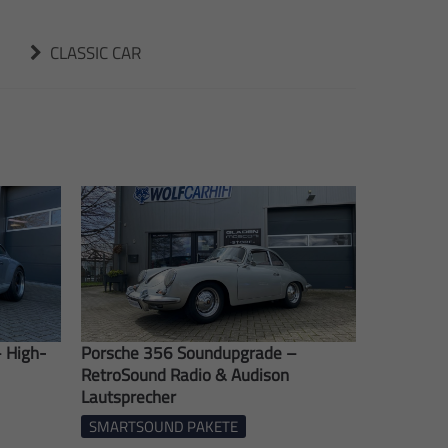
CLASSIC CAR
 High-
Porsche 356 Soundupgrade –
RetroSound Radio & Audison
Lautsprecher
SMARTSOUND PAKETE