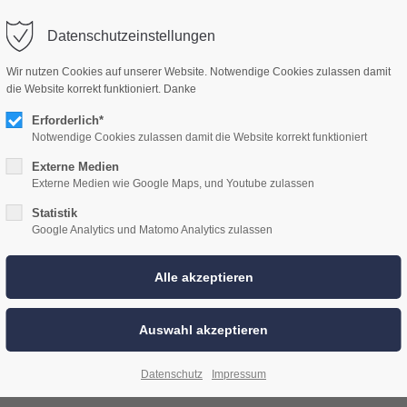
WOLF CAR HIFI
ÜBER UNS
LEISTUNGEN
HIFI PAKETE
Datenschutzeinstellungen
Wir nutzen Cookies auf unserer Website. Notwendige Cookies zulassen damit
die Website korrekt funktioniert. Danke
Erforderlich*
Notwendige Cookies zulassen damit die Website korrekt funktioniert
Externe Medien
Externe Medien wie Google Maps, und Youtube zulassen
Statistik
Google Analytics und Matomo Analytics zulassen
sprechenden Einbau anzeigen zu lassen, wählen Sie bitte eine
Datenschutz
Impressum