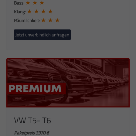
★ ★ ★
Bass
:
★ ★ ★ ★
Klang
:
★ ★ ★
Räumlichkeit
:
Jetzt unverbindlich anfragen
VW T5- T6
Paketpreis 3370 €