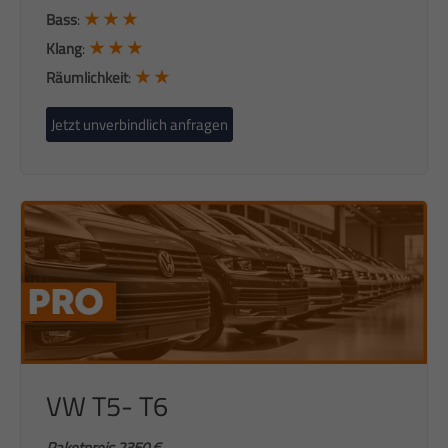
★ ★ ★
Bass
:
★ ★ ★
Klang
:
★ ★
Räumlichkeit
:
Jetzt unverbindlich anfragen
VW T5- T6
Paketpreis 2350 €