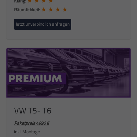
★ ★ ★ ★
Klang
:
★ ★ ★ ★
Räumlichkeit
:
Jetzt unverbindlich anfragen
VW T5- T6
Paketpreis 4990 €
inkl. Montage