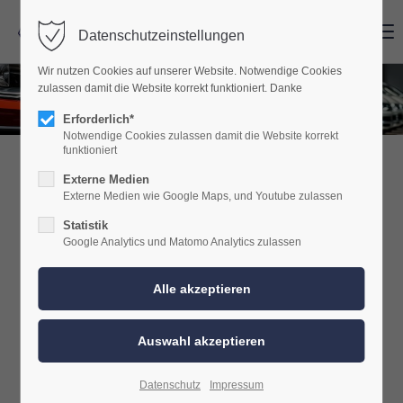
Menu
Menu
Datenschutzeinstellungen
Wir nutzen Cookies auf unserer Website. Notwendige Cookies
zulassen damit die Website korrekt funktioniert. Danke
Erforderlich*
Notwendige Cookies zulassen damit die Website korrekt
funktioniert
Externe Medien
VW Soundpakete & Sound-
Externe Medien wie Google Maps, und Youtube zulassen
Systeme für T5, T6, T6.1 und
Statistik
Google Analytics und Matomo Analytics zulassen
T7
Entdecken Sie unsere fahrzeugspezifischen Soundpakete für
Volkswagen Transporter, Camper und Vans. Ob VW T5, T6, T6.1
oder die aktuelle T7 Baureihe – unsere Sound-Systeme werden
speziell auf die jeweiligen Fahrzeuge abgestimmt. Durch
Datenschutz
Impressum