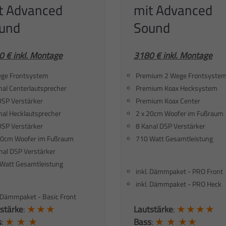
t Advanced
mit Advanced
und
Sound
 € inkl. Montage
3180 € inkl. Montage
ge Frontsystem
Premium 2 Wege Frontsyste
inal Centerlautsprecher
Premium Koax Hecksystem
SP Verstärker
Premium Koax Center
inal Hecklautsprecher
2 x 20cm Woofer im Fußraum
SP Verstärker
8 Kanal DSP Verstärker
20cm Woofer im Fußraum
710 Watt Gesamtleistung
nal DSP Verstärker
Watt Gesamtleistung
inkl. Dämmpaket - PRO Front
inkl. Dämmpaket - PRO Heck
. Dämmpaket - Basic Front
stärke
:
★ ★ ★
Lautstärke
:
★ ★ ★ ★
s
:
★ ★ ★
Bass
:
★ ★ ★ ★