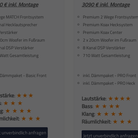
 € inkl. Montage
3090 € inkl. Montage
ge MATCH Frontsystem
Premium 2 Wege Frontsyste
inal Hecklautsprecher
Premium Koax Hecksystem
erstärker
Premium Koax Center
20cm Woofer im Fußraum
2 x 20cm Woofer im Fußraum
nal DSP Verstärker
8 Kanal DSP Verstärker
Watt Gesamtleistung
710 Watt Gesamtleistung
. Dämmpaket - Basic Front
inkl. Dämmpaket - PRO Front
inkl. Dämmpaket - PRO Heck
stärke
:
★ ★ ★
Lautstärke
:
★ ★ ★ ★
s
:
★ ★ ★
Bass
:
★ ★ ★ ★
ng
:
★ ★ ★ ★
Klang
:
★ ★ ★ ★
lichkeit
:
★ ★ ★
Räumlichkeit
:
★ ★ ★
t unverbindlich anfragen
Jetzt unverbindlich anfragen