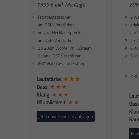
1599 €
inkl. Montage
2060
Frontlautsprecher
2 We
am DSP-Verstärker
orig
original Hecklautsprecher
am V
am DSP-Verstärker
2 x 
2 x 20cm Woofer im Fußraum
6 Ka
6 Kanal DSP Verstärker
600 
600 Watt Gesamtleistung
inkl
Lautstärke
:
★ ★ ★
Bass
:
★ ★ ★
Klang
:
★ ★ ★
Laut
Räumlichkeit
:
★ ★
Bas
Kla
Jetzt unverbindlich anfragen
Räum
Jetz