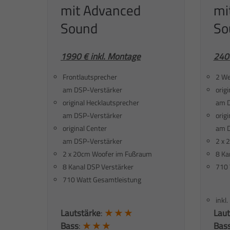
mit Advanced
mi
Sound
So
1990 € inkl. Montage
2400
Frontlautsprecher
2 We
am DSP-Verstärker
orig
original Hecklautsprecher
am D
am DSP-Verstärker
orig
original Center
am D
am DSP-Verstärker
2 x 
2 x 20cm Woofer im Fußraum
8 Ka
8 Kanal DSP Verstärker
710 
710 Watt Gesamtleistung
inkl
Lautstärke
:
★ ★ ★
Laut
Bass
:
★ ★ ★
Bas