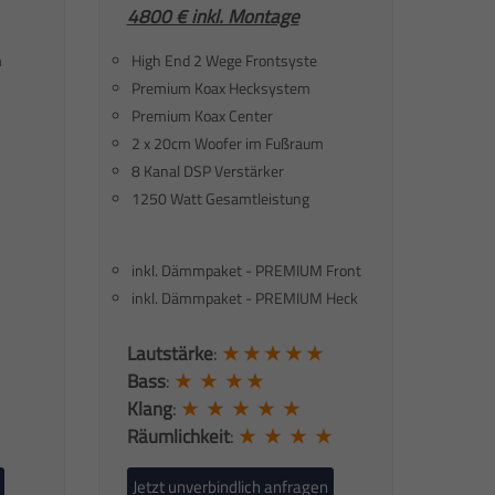
4800 € inkl. Montage
m
High End 2 Wege Frontsyste
Premium Koax Hecksystem
Premium Koax Center
2 x 20cm Woofer im Fußraum
8 Kanal DSP Verstärker
1250 Watt Gesamtleistung
inkl. Dämmpaket - PREMIUM Front
inkl. Dämmpaket - PREMIUM Heck
Lautstärke
:
★ ★ ★ ★ ★
Bass
:
★ ★ ★ ★
Klang
:
★ ★ ★ ★ ★
Räumlichkeit
:
★ ★ ★ ★
Jetzt unverbindlich anfragen