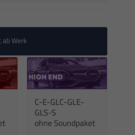
t ab Werk
C-E-GLC-GLE-
GLS-S
et
ohne Soundpaket