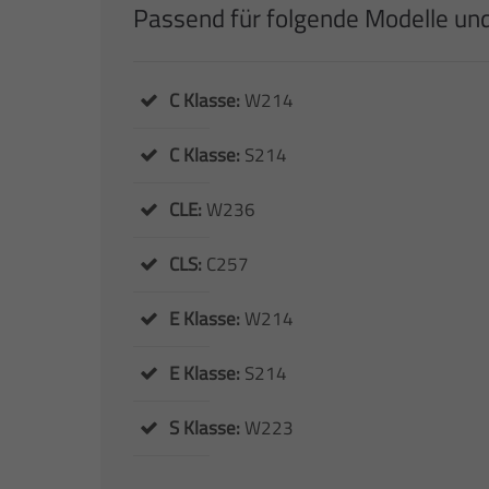
Passend für folgende Modelle un
C Klasse:
W214
C Klasse:
S214
CLE:
W236
CLS:
C257
E Klasse:
W214
E Klasse:
S214
S Klasse:
W223