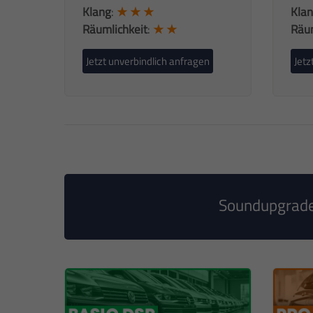
Klang
:
★ ★ ★
Kla
Räumlichkeit
:
★ ★
Räum
Jetzt unverbindlich anfragen
Jetz
Soundupgrade