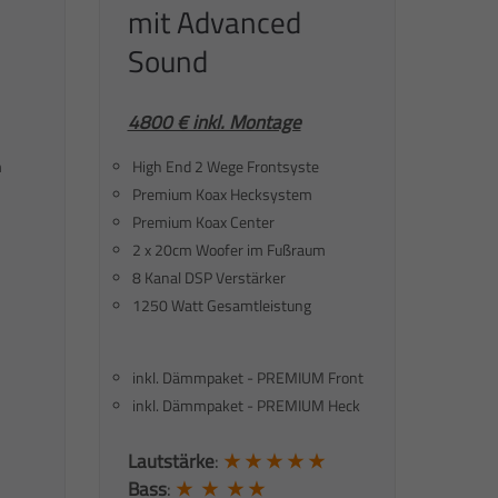
mit Advanced
Sound
4800 € inkl. Montage
m
High End 2 Wege Frontsyste
Premium Koax Hecksystem
Premium Koax Center
2 x 20cm Woofer im Fußraum
8 Kanal DSP Verstärker
1250 Watt Gesamtleistung
inkl. Dämmpaket - PREMIUM Front
inkl. Dämmpaket - PREMIUM Heck
Lautstärke
:
★ ★ ★ ★ ★
Bass
:
★ ★ ★ ★