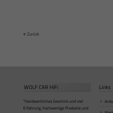
Zurück
WOLF CAR HiFi
Links
"Handwerkliches Geschick und viel
Anfa
Erfahrung, hochwertige Produkte und
Werk