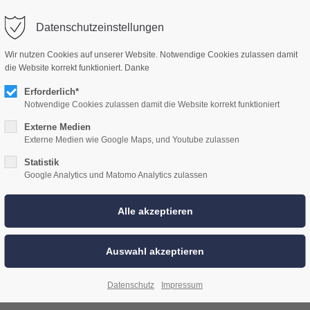
WOLF CAR HIFI
ÜBER UNS
LEISTUNGEN
HIFI PAKETE
Datenschutzeinstellungen
Wir nutzen Cookies auf unserer Website. Notwendige Cookies zulassen damit
die Website korrekt funktioniert. Danke
Erforderlich*
Notwendige Cookies zulassen damit die Website korrekt funktioniert
Externe Medien
Externe Medien wie Google Maps, und Youtube zulassen
Statistik
Google Analytics und Matomo Analytics zulassen
 Z4 E89 mit Hifi S676 einfach n
Datenschutz
Impressum