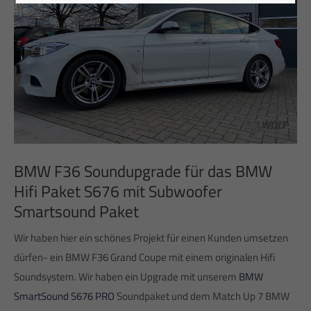
BMW F36 Soundupgrade für das BMW
Hifi Paket S676 mit Subwoofer
Smartsound Paket
W
ir
ha
ben
hier
e
in
schönes Projekt für
e
inen
Kund
en
umsetzen
dürfen
-
e
in
BMW
F
36
Grand
Cou
pe
mit
e
inem
original
en
Hifi
Sound
system
.
W
ir
ha
ben
e
in
Upgrade
mit
unserem
BMW
SmartSound S676 PRO
Soundpaket und dem
Match
Up
7
BMW