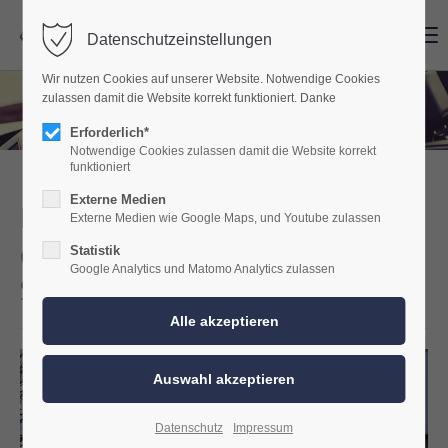
Menu
Menu
Datenschutzeinstellungen
Wir nutzen Cookies auf unserer Website. Notwendige Cookies
zulassen damit die Website korrekt funktioniert. Danke
Erforderlich*
Notwendige Cookies zulassen damit die Website korrekt
funktioniert
Externe Medien
BMW F36 Harman Kardon
Externe Medien wie Google Maps, und Youtube zulassen
oder Hi-Fi Soundupgrade mit
Statistik
Google Analytics und Matomo Analytics zulassen
Subwoofer
Datenschutz
Impressum