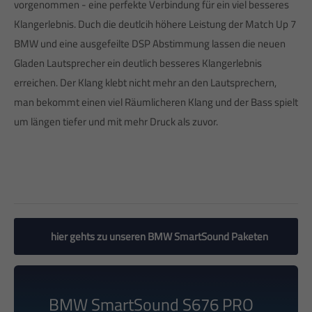
v
org
en
omm
en
-
e
ine
perf
ek
te
Ver
bind
ung
f
ür
e
in
v
iel
bes
se
res
Kl
anger
le
bn
is
. Duch die deutlcih höhere Leistung der Match Up 7
BMW und eine ausgefeilte DSP Abstimmung
lassen die neuen
Gladen Lautsprecher
ein deutlich besseres Klangerlebnis
erreichen. Der Klang klebt nicht mehr an den Lautsprechern,
man bekommt einen viel Räumlicheren Klang und der Bass spielt
um längen tiefer und mit mehr Druck als zuvor.
hier gehts zu unseren BMW SmartSound Paketen
BMW SmartSound S676 PRO