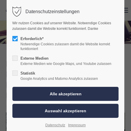
Menu
Menu
Datenschutzeinstellungen
Wir nutzen Cookies auf unserer Website. Notwendige Cookies
zulassen damit die Website korrekt funktioniert. Danke
Erforderlich*
Notwendige Cookies zulassen damit die Website korrekt
funktioniert
Externe Medien
BMW 3er G23 Cabrio mit
Externe Medien wie Google Maps, und Youtube zulassen
Harman Kardon –
Statistik
Google Analytics und Matomo Analytics zulassen
Klangupgrade für maximalen
Fahrspaß
Datenschutz
Impressum